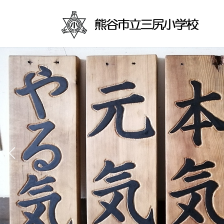
コ
ナ
ン
ビ
テ
ゲ
ン
ー
ツ
シ
へ
ョ
ス
ン
キ
に
ッ
移
プ
動