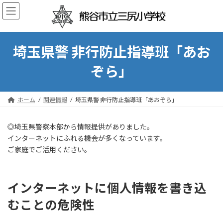
コ
ナ
ン
ビ
テ
ゲ
ン
ー
ツ
シ
埼玉県警 非行防止指導班「あお
へ
ョ
ス
ン
ぞら」
キ
に
ッ
移
プ
動
ホーム
関連情報
埼玉県警 非行防止指導班「あおぞら」
◎埼玉県警察本部から情報提供がありました。
インターネットにふれる機会が多くなっています。
ご家庭でご活用ください。
インターネットに個人情報を書き込
むことの危険性