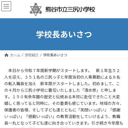
コ
ナ
ン
ビ
テ
ゲ
ン
ー
ツ
シ
へ
ョ
学校長あいさつ
ス
ン
キ
に
ッ
移
プ
動
ホーム
学校紹介
学校長あいさつ
本日から令和７年度新学期がスタートします。 新１年生５２
人を迎え、３５１名の三尻っ子と年度当初の人事異動による８名
の転入職員を加え 新年度がスタートしました。初めまして、こ
の４月から三尻小学校に着任いたしました「清水修」と申しま
す。１５０有余年園の歴史と伝統ある本校に赴任できたこと大変
嬉しく思ってると同時に、その重責も感じています。地域の方々、
保護者の皆様、そして子ども達とともに「笑顔いっぱい」「感謝
いっぱい」「感動いっぱい」の教育活動をしていけるよう、教職
員一丸となって子ども達に向き合っていきます。引き続き今年度も