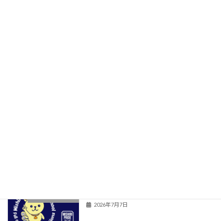
送
学校だより
り
学校紹介
関連情報
旧HPはこちら！
最近の投稿
6年 音楽朝会
三尻小の学校生活
2026年7月15日
児童集会
三尻小の学校生活
2026年7月7日